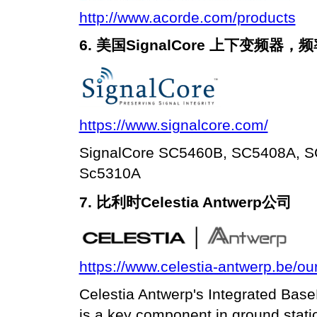
http://www.acorde.com/products
6.
美国SignalCore
上下变频器，频
https://www.signalcore.com/
SignalCore SC5460B, SC5408A, 
Sc5310A
7.
比利时Celestia Antwerp公司
https://www.celestia-antwerp.be/ou
Celestia Antwerp's Integrated Bas
is a key component in ground station