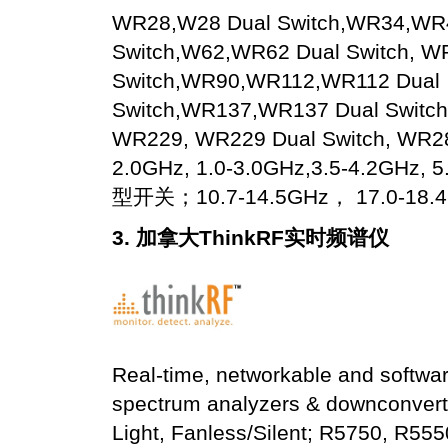
WR28,W28 Dual Switch,WR34,WR
Switch,W62,WR62 Dual Switch, 
Switch,WR90,WR112,WR112 Dual
Switch,WR137,WR137 Dual Switc
WR229, WR229 Dual Switch, WR2
2.0GHz, 1.0-3.0GHz,3.5-4.2GHz,
型开关；10.7-14.5GHz， 17.0-18
3. 加拿大ThinkRF实时频谱仪
Real-time, networkable and softwa
spectrum analyzers & downconverte
Light, Fanless/Silent; R5750, R55