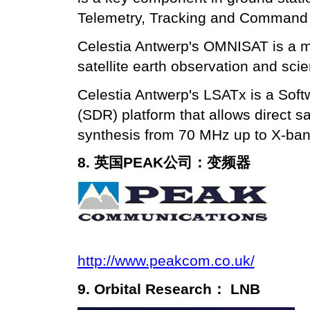
Telemetry, Tracking and Command
Celestia Antwerp's OMNISAT is a mo
satellite earth observation and scie
Celestia Antwerp's LSATx is a Sof
(SDR) platform that allows direct s
synthesis from 70 MHz up to X-ban
8.
英国PEAK公司：变频器
http://www.peakcom.co.uk/
9. Orbital Research： LNB